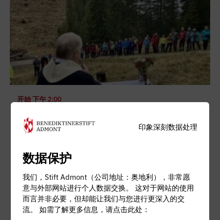
开始
下午 2:00
银行假日 - 2026 年卡尔布林加特尔十字架上的山岳弥撒
印象深刻
数据处理
地点 在凯布林加特尔的十字架上
类别
弥撒
数据保护
我们，Stift Admont（公司地址：奥地利），非常愿
周五
意与外部网站进行个人数据交换。 这对于网站的使用
而言并非必要，但却能让我们与您进行更深入的交
30
流。 如需了解更多信息，请点击此处：
10 月