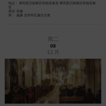
地点： 弗劳恩贝格教区和朝圣教堂 弗劳恩贝格教区和朝圣教
堂
类别
弥撒
用：
威廉·克劳特瓦施尔主教
周二
08
12 月