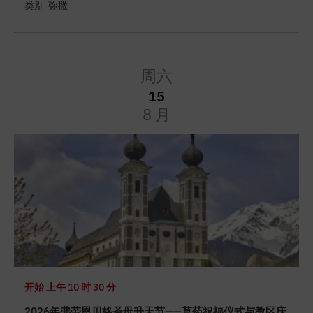
类别
弥撒
周六
15
8 月
开始
上午 10 时 30 分
2026年弗劳恩贝格圣母升天节——草药祝福仪式与教区庆