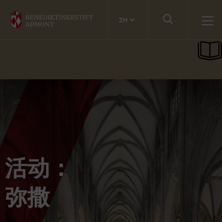
ZH
活动：
弥撒