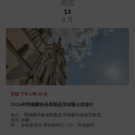
周四
13
8 月
开始
下午 6 时 30 分
2026年阿德蒙特圣母朝圣活动暨火炬游行
地点： 阿德蒙特修道院教堂 阿德蒙特修道院教堂
类别
弥撒
用：
加布里埃尔·雷特勒神父 OSB，阿德蒙特