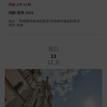
开始
上午 10 时
玛丽-受孕 2026
地点： 阿德蒙特修道院教堂 阿德蒙特修道院教堂
类别
弥撒
周日
13
12 月