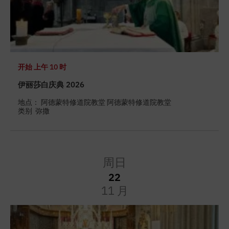
开始
上午 10 时
伊丽莎白庆典 2026
地点： 阿德蒙特修道院教堂 阿德蒙特修道院教堂
类别
弥撒
周日
22
11 月