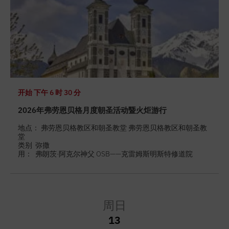
开始
下午 6 时 30 分
2026年弗劳恩贝格月度朝圣活动暨火炬游行
地点： 弗劳恩贝格教区和朝圣教堂 弗劳恩贝格教区和朝圣教
堂
类别
弥撒
用：
弗朗茨·阿克尔神父 OSB——克雷姆斯明斯特修道院
周日
13