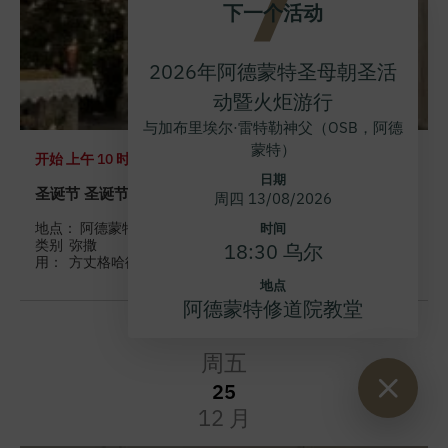
下一个活动
2026年阿德蒙特圣母朝圣活
动暨火炬游行
与加布里埃尔·雷特勒神父（OSB，阿德
蒙特）
开始
上午 10 时
日期
圣诞节 圣诞节弥撒 2026
周四 13/08/2026
地点： 阿德蒙特修道院教堂 阿德蒙特修道院教堂
时间
类别
弥撒
18:30 乌尔
用：
方丈格哈德-哈夫纳 OSB
地点
阿德蒙特修道院教堂
周五
25
12 月