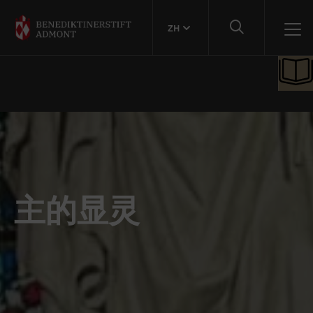
ZH
主的显灵