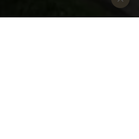
Sie sind hier：
开始
>
博客
>
回顾成功的周年纪念
回顾成功的周年纪念
2024 年，阿德蒙特本笃会修道院迎来了建院
950 周年。庆祝活动亮点纷呈。其中最大的亮
点是 ORF 和 ZDF 直播的圣诞弥撒。