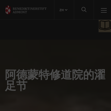
ZH
阿德蒙特修道院的濯
足节