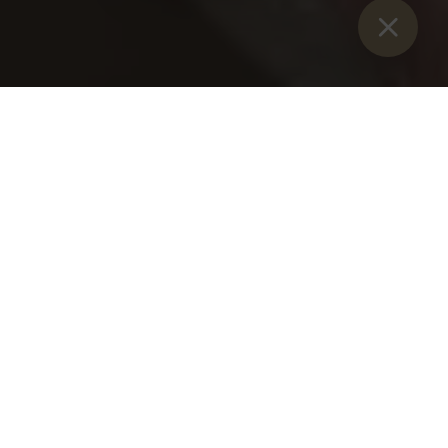
Sie sind hier：
开始
>
博客
>
阿德蒙特修道院的濯足节
阿德蒙特修道院的濯足节
2022 年 4 月 14 日星期四
摘自方丈在濯足节的布道：
庆祝圣餐礼（弥撒）与践行慈善密切相关。
"
"