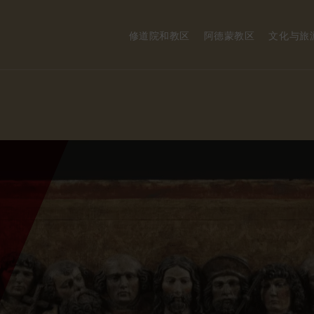
修道院和教区
阿德蒙教区
文化与旅