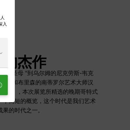
个人
深入
藏的杰作
 "美丽的圣母 "到乌尔姆的尼克劳斯-韦克
ckmann）和布里森的南蒂罗尔艺术大师汉
Klocker），本次展览所精选的晚期哥特式
一个简短的概览，这个时代是我们艺术
成果的时代之一。