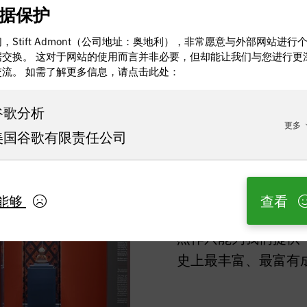
据保护
，Stift Admont（公司地址：奥地利），非常愿意与外部网站进行
据交换。 这对于网站的使用而言并非必要，但却能让我们与您进行更
交流。 如需了解更多信息，请点击此处：
谷歌分析
更多
梅耶收
美国谷歌有限责任公司
从 1400 年左右的
曼（Niklaus We
能够
查看
斯-克洛克（Hans 
杰作只能为我们提供
史上最丰富、最富有