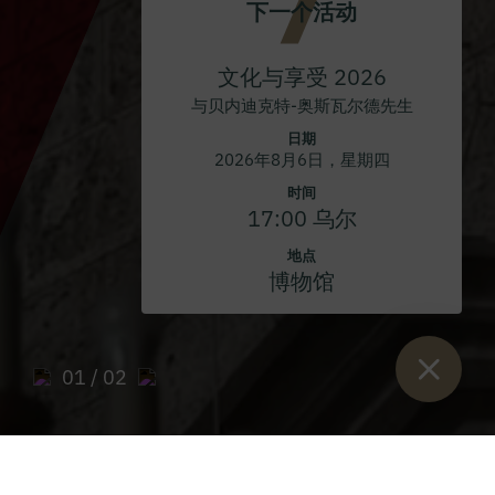
下一个活动
文化与享受 2026
与贝内迪克特-奥斯瓦尔德先生
日期
2026年8月6日，星期四
时间
17:00 乌尔
地点
博物馆
01
/ 02
Sie sind hier：
开始
>
PAX Stift Admont "存档
>
2012 年 PAX 杂志