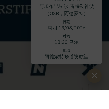
与加布里埃尔·雷特勒神父
（OSB，阿德蒙特）
日期
周四 13/08/2026
时间
18:30 乌尔
地点
阿德蒙特修道院教堂