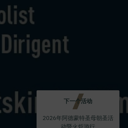
下一个活动
2026年阿德蒙特圣母朝圣活
动暨火炬游行