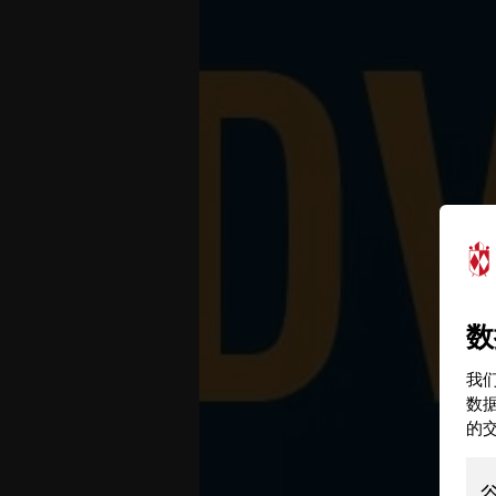
数
我们
数
的