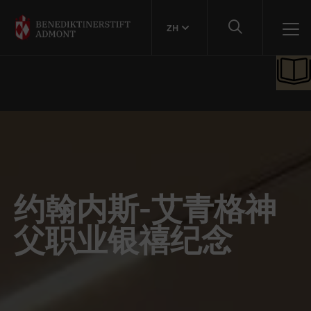
ZH
约翰内斯-艾青格神
父职业银禧纪念