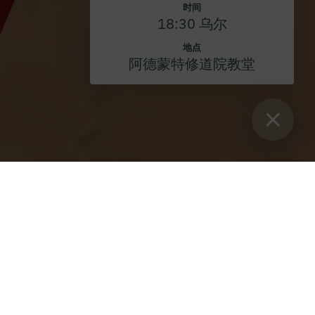
时间
18:30 乌尔
地点
阿德蒙特修道院教堂
Sie sind hier：
开始
>
博客
>
约翰内斯-艾青格神父职业银禧纪念
约翰内斯-艾青格神父职业银禧
纪念