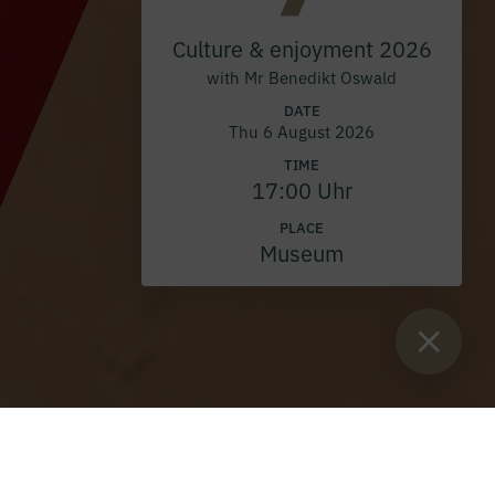
Culture & enjoyment 2026
with Mr Benedikt Oswald
DATE
Thu 6 August 2026
TIME
17:00 Uhr
PLACE
Museum
Sie sind hier:
Home
>
Blog
>
Silver jubilee of profession Fr
Johannes Aichinger