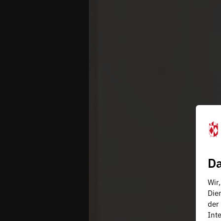
Da
Wir
Die
der
Inte