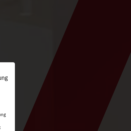
ung
n
ung
: