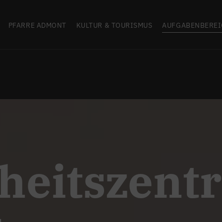
PFARRE ADMONT
KULTUR & TOURISMUS
AUFGABENBEREI
heitszent