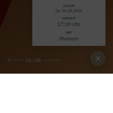
DATUM
Do. 06.08.2026
UHRZEIT
17:00 Uhr
ORT
Museum
01
/ 04
Sie sind hier:
Start
>
Über unsere Klosterbibliothek