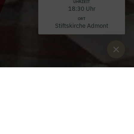
UHRZEIT
18:30 Uhr
ORT
Stiftskirche Admont
Sie sind hier:
Start
>
Über unsere Klosterbibliothek
>
Heribert
Friedl
OHNE TITEL (MADE FOR ADMONT), 2007