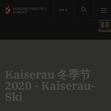
ZH
Kaiserau 冬季节
2020 - Kaiserau-
Ski