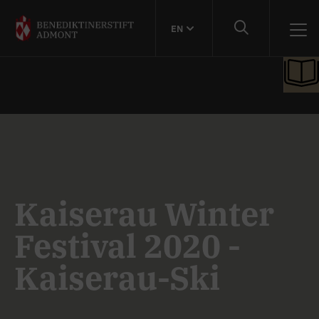
EN
Kaiserau Winter
Festival 2020 -
Kaiserau-Ski