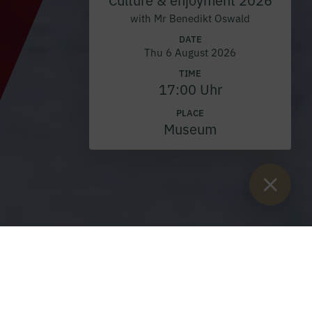
with Mr Benedikt Oswald
DATE
Thu 6 August 2026
TIME
17:00 Uhr
PLACE
Museum
Sie sind hier:
Home
>
Blog
>
Kaiserau Winter Festival 2020 -
Kaiserau-Ski