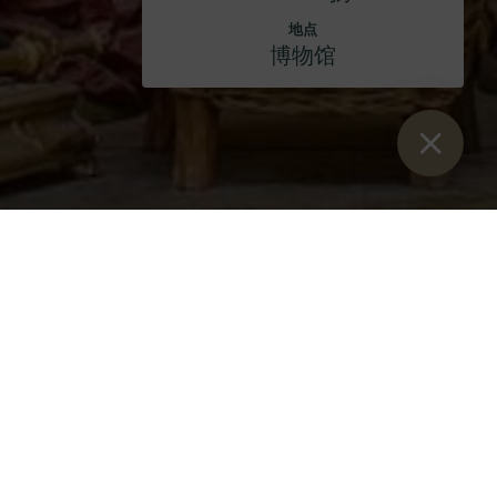
地点
博物馆
Sie sind hier：
开始
>
活动
>
弥撒
>
圣母玛利亚节 2026
地点