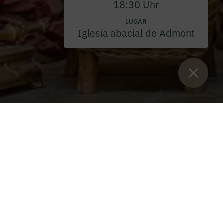
18:30 Uhr
LUGAR
Iglesia abacial de Admont
Están aquí:
Inicio
>
eventos
>
Santa Misa
>
Solemnidad de la
Bienaventurada Virgen María 2026