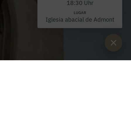
18:30 Uhr
LUGAR
Iglesia abacial de Admont
Están aquí:
Inicio
>
eventos
>
Santa Misa
>
Peregrinación mariana
con procesión de velas 2026