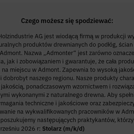
Czego możesz się spodziewać:
olzindustrie AG jest wiodącą firmą w produkcji w
uralnych produktów drewnianych do podłóg, ścian i
 Admont. Nazwa „Admonter“ jest zarówno oznacz
, jak i zobowiązaniem i gwarantuje, że cała prod
 na miejscu w Admont. Zapewnia to wysoką jakoś
i dobrobyt naszego regionu. Nasze produkty chara
 jakością, ponadczasowym wzornictwem i rozwiąz
ymi wykonanymi z naturalnego drewna. Aby spełn
magania techniczne i jakościowe oraz zabezpiecz
wanie na wykwalifikowanych pracowników w Adm
, poszukujemy następujących praktykantów, którz
rześniu 2026 r:
Stolarz (m/k/d)