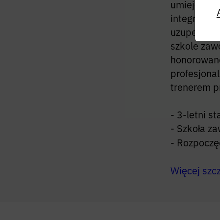
umiejętnoś
integracyjn
uzupełniaj
szkole zaw
honorowane
profesjona
trenerem p
- 3-letni st
- Szkoła z
- Rozpoczę
Więcej szc