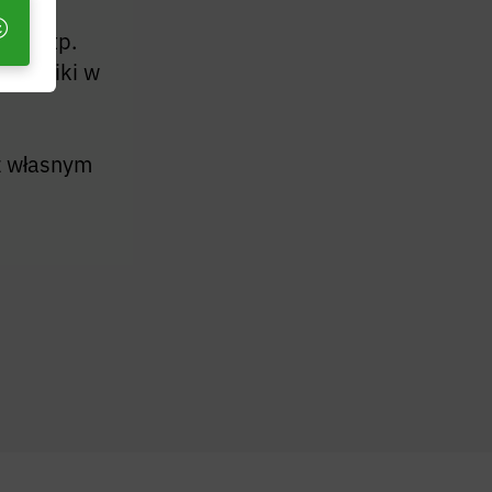
zy
tów itp.
e wyniki w
z własnym