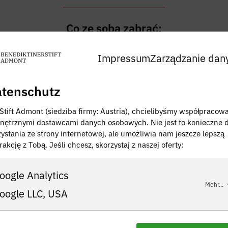
Co ze sobą zabrać:
ości manualne i techniczne oraz zrozumienie
Impressum
Zarządzanie dan
 pracy z drewnem
alent i wyobraźnia przestrzenna
tenschutz
ne metody pracy i świadomość jakości
 ukończył 9. rok szkolny
 Stift Admont (siedziba firmy: Austria), chcielibyśmy współpracow
nętrznymi dostawcami danych osobowych. Nie jest to konieczne 
zystania ze strony internetowej, ale umożliwia nam jeszcze lepszą
rakcję z Tobą. Jeśli chcesz, skorzystaj z naszej oferty:
To właśnie oferujemy:
oogle Analytics
aktyk w firmie działającej na arenie międzynarodo
Mehr...
kompleksowy program szkoleniowy z wieloma moż
oogle LLC, USA
i dalszego kształcenia w dynamicznym zespole. Wie
h ofert, takich jak udział w seminariach dotycząc