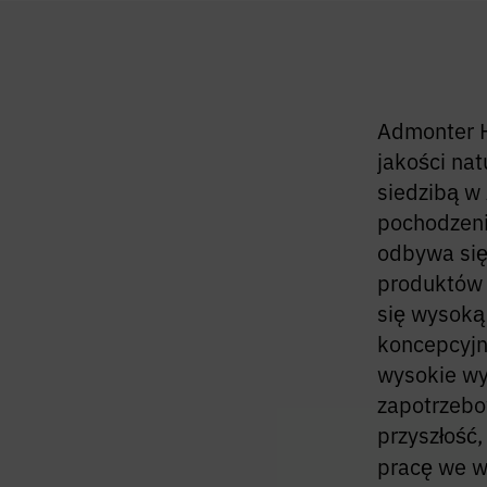
Admonter H
jakości nat
siedzibą w
pochodzenia
odbywa się
produktów 
się wysoką
koncepcyjn
wysokie wy
zapotrzebo
przyszłość
pracę we w