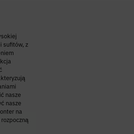
ysokiej
 sufitów, z
eniem
ukcja
ć
kteryzują
aniami
ić nasze
yć nasze
onter na
y rozpoczną