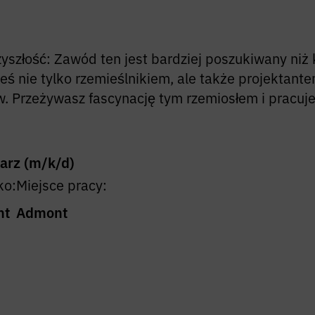
szłość: Zawód ten jest bardziej poszukiwany niż k
teś nie tylko rzemieślnikiem, ale także projektant
w. Przeżywasz fascynację tym rzemiosłem i pracuj
arz (m/k/d)
ko:
Miejsce pracy:
nt
Admont