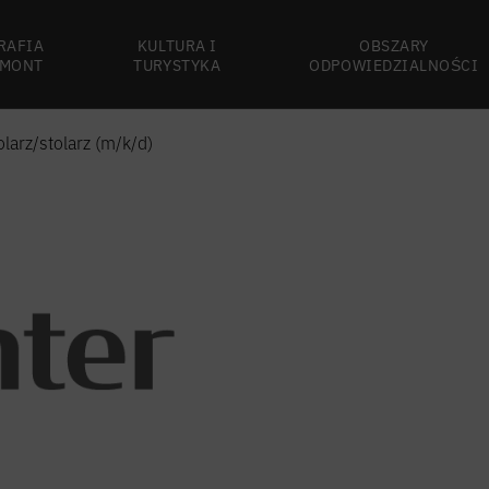
RAFIA
KULTURA I
OBSZARY
MONT
TURYSTYKA
ODPOWIEDZIALNOŚCI
larz/stolarz (m/k/d)