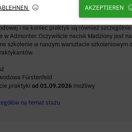
ci miękkich, zarządzanie zdrowiem w firmie, impre
ABLEHNEN
AKZEPTIEREN
e, udział w wydarzeniach szkolnych i dla praktykan
ą kompleksowy program praktyk. Szczególnie dobr
odowej i na koniec praktyk są również szczególnie
 w Admonter. Oczywiście nacisk kładziony jest na
lne szkolenie w naszym warsztacie szkoleniowym 
raktykantów.
aż
awodowa Fürstenfeld
cie praktyki
od 01.09.2026
możliwy
zegółów na temat stażu