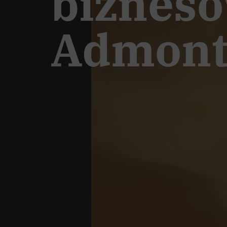
biznes
Admon