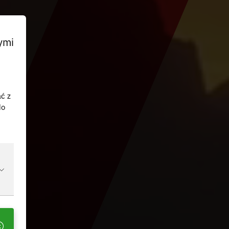
ymi
ać z
do