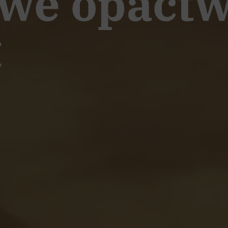
owe opact
t