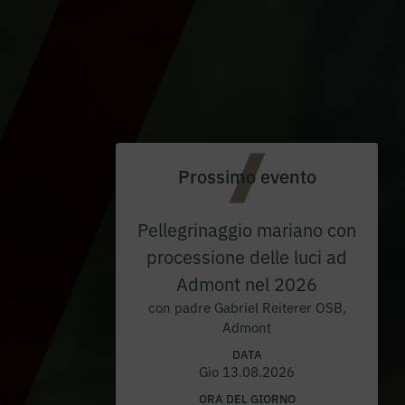
Prossimo evento
Pellegrinaggio mariano con
processione delle luci ad
Admont nel 2026
con padre Gabriel Reiterer OSB,
Admont
DATA
Gio 13.08.2026
ORA DEL GIORNO