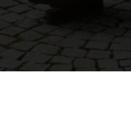
c
>
Uvodni govor škofijskega škofa