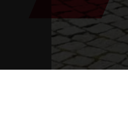
Sie sind hier:
Začetek
>
Hiša srečanja
>
Kovane