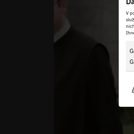
Da
V po
slu
nic
Ihn
G
G