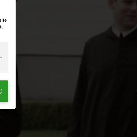
site
it