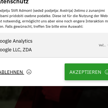
tenschutz
djetju Stift Admont (sedež podjetja: Avstrija) želimo z zunanjimi
žbami pridobiti osebne podatke. Diese ist für die Nutzung der Web
ht notwendig, ermöglicht uns aber eine noch engere Interaktion m
en. Falls gewünscht, treffen Sie bitte eine Auswahl:
oogle Analytics
Več...
oogle LLC, ZDA
ABLEHNEN
AKZEPTIEREN