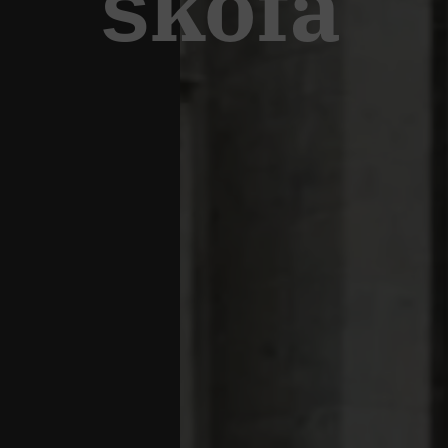
škofa