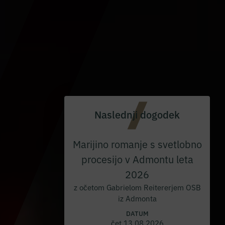
Naslednji dogodek
Marijino romanje s svetlobno
procesijo v Admontu leta
2026
z očetom Gabrielom Reitererjem OSB
iz Admonta
DATUM
čet 13.08.2026