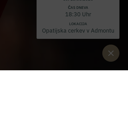
ČAS DNEVA
18:30 Uhr
LOKACIJA
Opatijska cerkev v Admontu
Sie sind hier:
Začetek
>
Samostan in menihi
22 menihov benediktinske opatije Admont