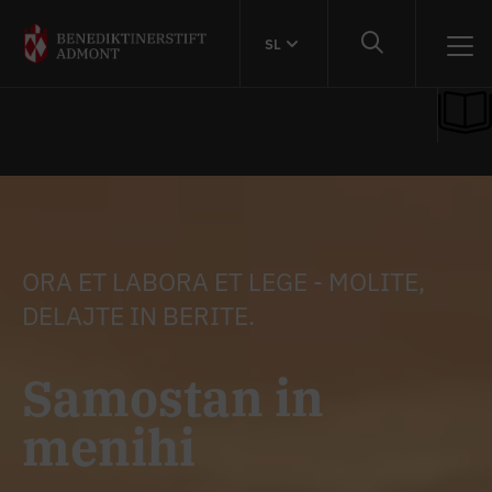
SL
ORA ET LABORA ET LEGE - MOLITE,
DELAJTE IN BERITE.
Samostan in
menihi