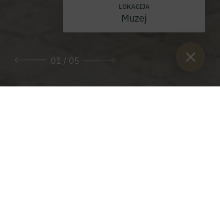
LOKACIJA
Muzej
01
/ 05
Sie sind hier:
Začetek
>
Klet opatije Admont
The Stiftskeller - restavracija v opatiji
Admont
REGIONALNO. POŠTENO. OKUSNO.