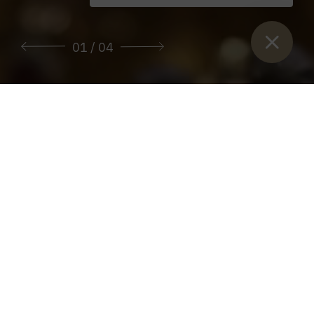
01
/ 04
Sie sind hier:
Začetek
>
Letni program 2025
Letni program 2025
V NADALJEVANJU NAJDETE LETNI
PROGRAM FUNDACIJE