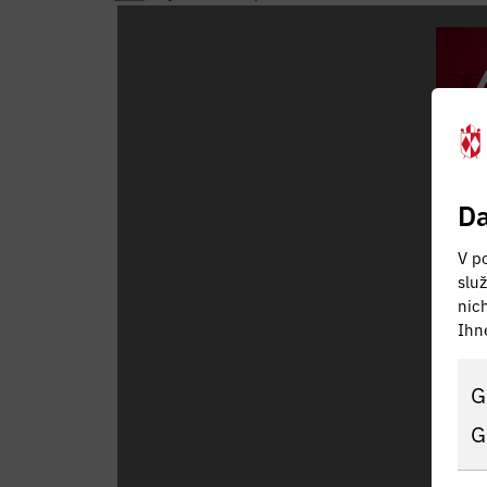
Da
V po
slu
nic
Ihn
G
G