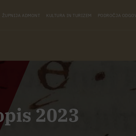
ŽUPNIJA ADMONT
KULTURA IN TURIZEM
PODROČJA ODGO
opis 2023