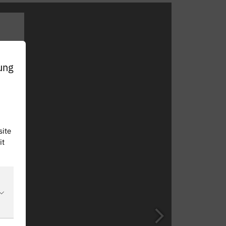
ung
site
it