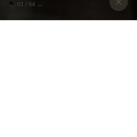
01
/ 04
Sie sind hier：
开始
>
阿德蒙特修道院酒窖
>
企业活动与研讨会
阿德蒙特修道院的公司活动
您正在筹办研讨会或公司活动吗？那您就来对
地方了！
在阿德蒙特修道院酒窖举办企业活动