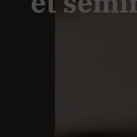
et sémi