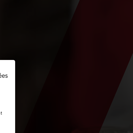
ées
t