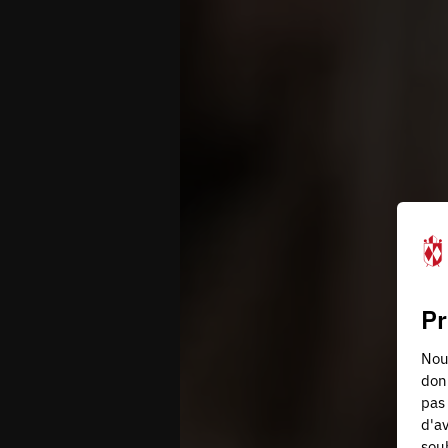
Pr
Nous
don
pas 
d'av
souh