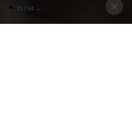
01
/ 04
Sie sind hier:
Home
>
Admont Abbey Cellar
>
Corporate events
and seminars
Company events at Admont Abbey
ARE YOU PLANNING A SEMINAR OR A
COMPANY EVENT? THEN YOU'VE COME TO
THE RIGHT PLACE!