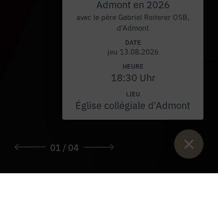
Admont en 2026
avec le père Gabriel Reiterer OSB,
d'Admont
DATE
jeu 13.08.2026
HEURE
18:30 Uhr
LIEU
Église collégiale d'Admont
01
/ 04
Vous êtes ici :
Lancement
>
Heures d'ouverture