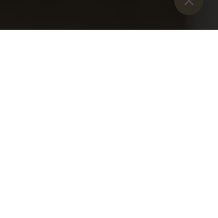
Sie sind hier：
开始
>
马里奥-布兰德穆勒的序言
因为多样性会移动！
阿德蒙特本笃会修道院大型博物馆开馆至今已有 22 年。在
"多样性万岁！"的座右铭下，当代艺术部门、艺术和自然历史
博物馆以及世界上最大的修道院图书馆从一开始就在同一屋檐
下联合在一起。
2017 年，该项目又增加了一个哥特式博物馆。吸引人的多样
性：从 2015 年到 2019 年，参观人数增加了整整 40%。这
一增长在 2021 年达到了顶峰：今年 8 月 5 日，修道院博物馆