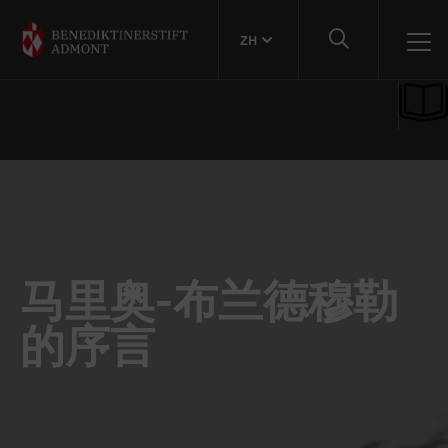
ZH
马里奥-布兰德穆勒
的序言