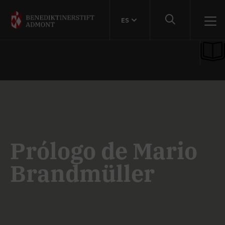
ES
Prólogo de Mario
Brandmüller