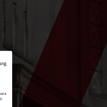
ung
n
para
d.