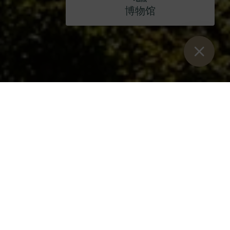
博物馆
Sie sind hier：
开始
>
博客
>
1912 酒店宣布与 Dveri PAX 独家合作
以传统、质量和热情好客为特色的合作
伙伴关系
1912 酒店
很高兴宣布与 Dveri Pax 建立独家合作伙伴关系，
并将推出两款招牌葡萄酒：本尼迪克特白葡萄酒和本尼迪克特