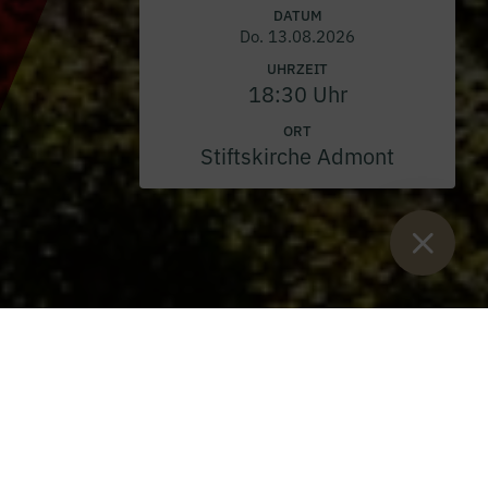
DATUM
Do. 13.08.2026
UHRZEIT
18:30 Uhr
ORT
Stiftskirche Admont
Sie sind hier:
Start
>
Blog
>
1912 Hotels gibt exklusive
Zusammenarbeit mit Dveri PAX bekannt