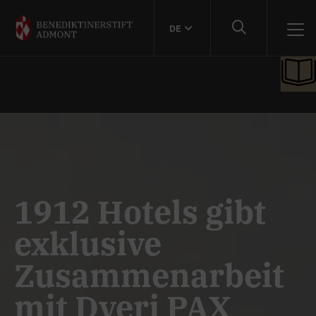
DE
1912 Hotels gibt
exklusive
Zusammenarbeit
mit Dveri PAX