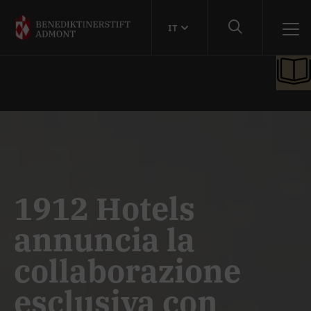
IT
1912 Hotels
annuncia la
collaborazione
esclusiva con