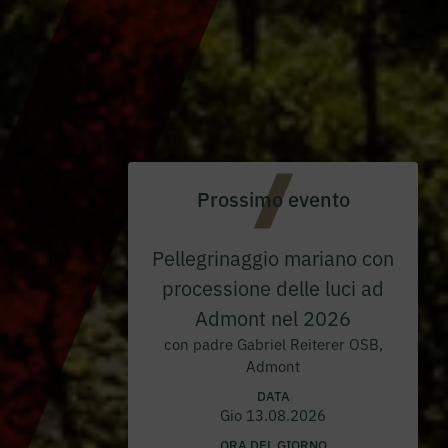
Prossimo evento
Pellegrinaggio mariano con
processione delle luci ad
Admont nel 2026
con padre Gabriel Reiterer OSB,
Admont
DATA
Gio 13.08.2026
ORA DEL GIORNO