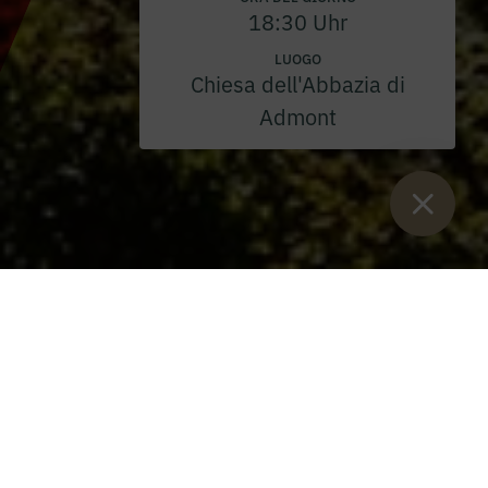
18:30 Uhr
LUOGO
Chiesa dell'Abbazia di
Admont
Sie sind:
Inizio
>
Blog
>
1912 Hotels annuncia la collaborazione
esclusiva con Dveri PAX
Una partnership caratterizzata da