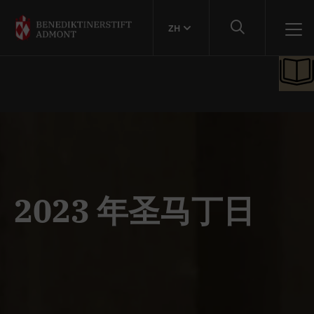
ZH
2023 年圣马丁日