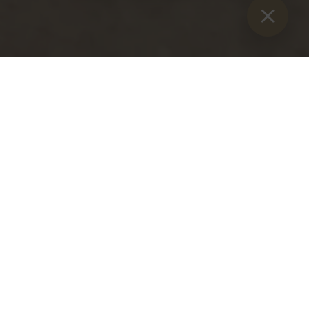
Sie sind hier:
Home
>
Blog
>
St Martin's Day 2023
St Martin's Day 2023
Friday, 10 November 2023
We celebrated St Martin's Day with the kindergarten
children in the collegiate church.