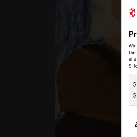
Pr
Wir
Die
el 
Si 
G
G