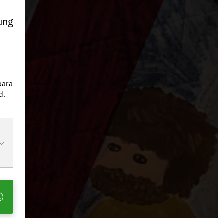
ung
n
para
d.