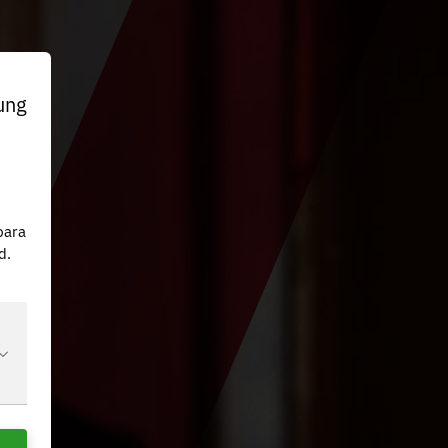
ung
n
para
d.