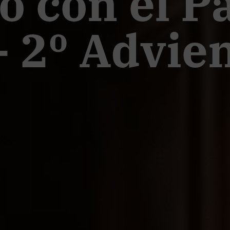
o con el P
- 2º Advie