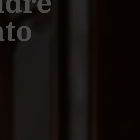
adre
nto