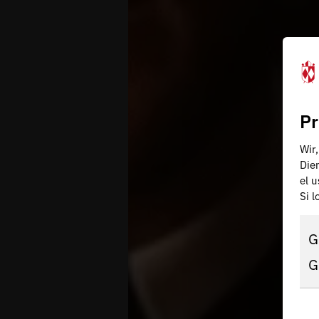
Pr
Wir
Die
el 
Si 
G
G