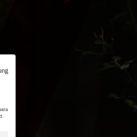
ung
n
para
d.