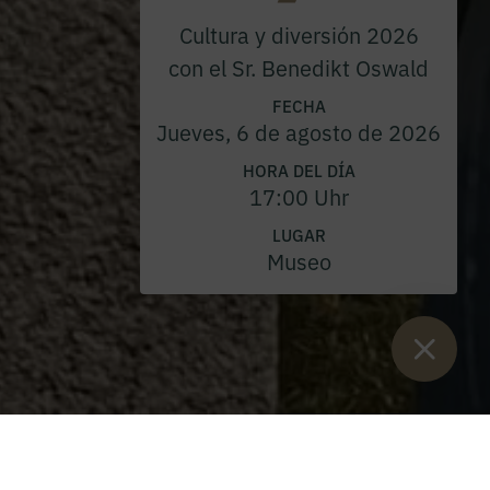
Cultura y diversión 2026
con el Sr. Benedikt Oswald
FECHA
Jueves, 6 de agosto de 2026
HORA DEL DÍA
17:00 Uhr
LUGAR
Museo