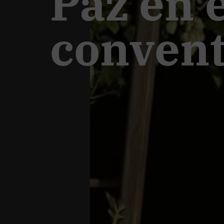
Paz en e
conven