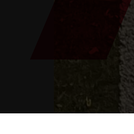
Están aquí:
Inicio
>
Blog
>
Bendición del Ángel d