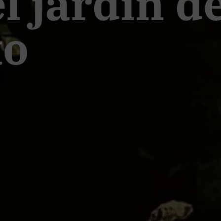
l jardín d
to