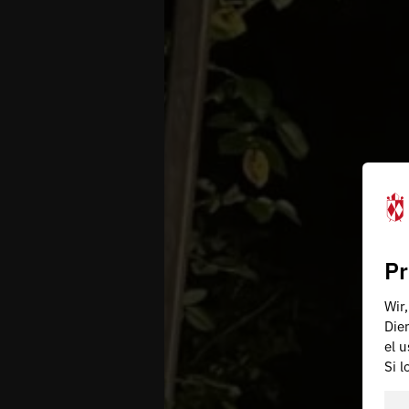
Pr
Wir
Die
el 
Si 