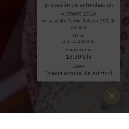
procesión de antorchas en
Admont 2026
con el padre Gabriel Reiterer OSB, de
Admont
FECHA
Jue 13.08.2026
HORA DEL DÍA
18:30 Uhr
LUGAR
Iglesia abacial de Admont
Están aquí:
Inicio
>
Blog
>
La Big Band del Stiftsgymnasium
Admont te invita a „SUPERSTARS“