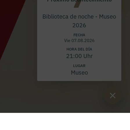
Biblioteca de noche - Museo
2026
FECHA
Vie 07.08.2026
HORA DEL DÍA
21:00 Uhr
LUGAR
Museo
Están aquí:
Inicio
>
Blog
>
Sonidos contemplativos y regalos
prenavideños