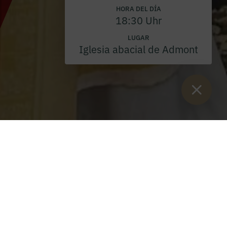
HORA DEL DÍA
18:30 Uhr
LUGAR
Iglesia abacial de Admont
Están aquí:
Inicio
>
Blog
>
Corpus Christi 2024
Servicio Corpus Christi 2024
Jueves, 30 de mayo de 2024