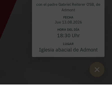
con el padre Gabriel Reiterer OSB, de
Admont
FECHA
Jue 13.08.2026
HORA DEL DÍA
18:30 Uhr
LUGAR
Iglesia abacial de Admont
Están aquí:
Inicio
>
Blog
>
Doble ordenación de sacerdotes en la
colegiata