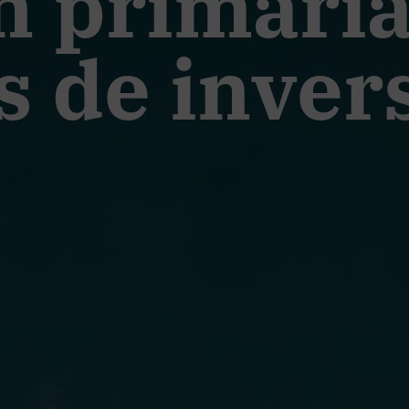
n primaria
s de inver