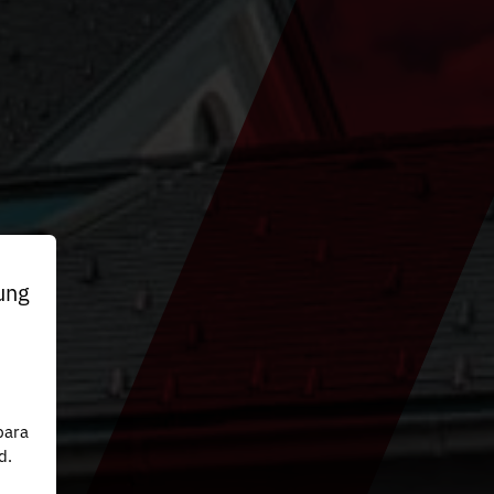
ung
n
para
d.