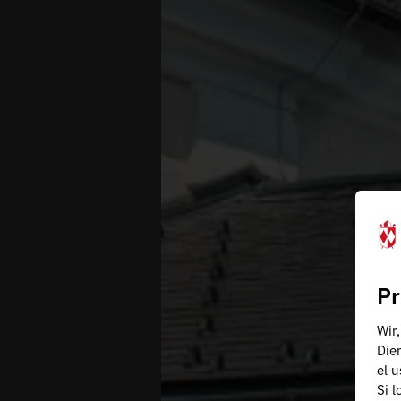
Pr
Wir
Die
el 
Si 