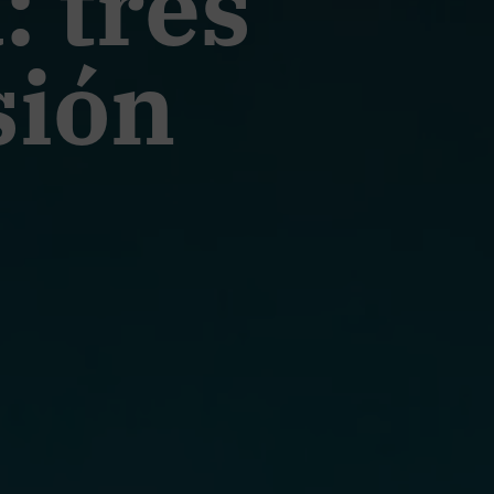
: tres
sión