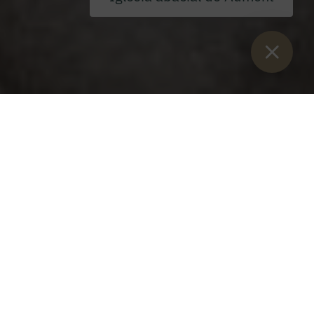
Están aquí:
Inicio
>
Blog
>
Inauguración oficial de la exposición
especial 2021
Inauguración oficial de la
exposición especial 2021
Lunes, 7 de junio de 2021
El 5 de junio de 2021, inauguración oficial de la exposición
especial "
NOSOTROS FRIEDRICH III Y MAXIMILIAN I"
en
su lugar.