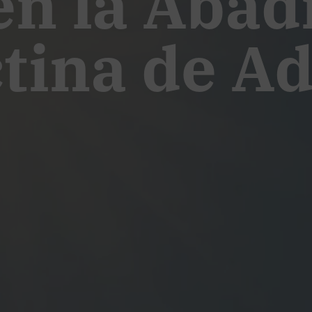
en la Abad
tina de A