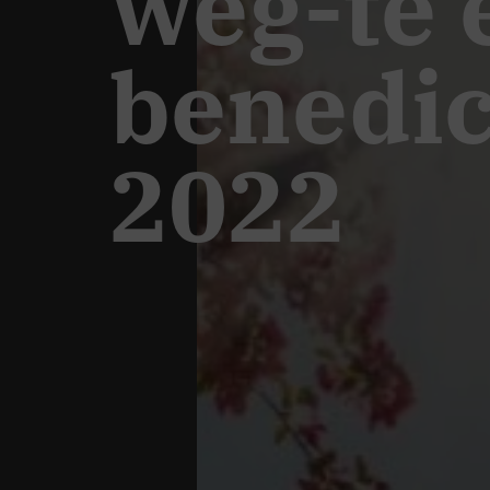
weg-te 
benedic
2022