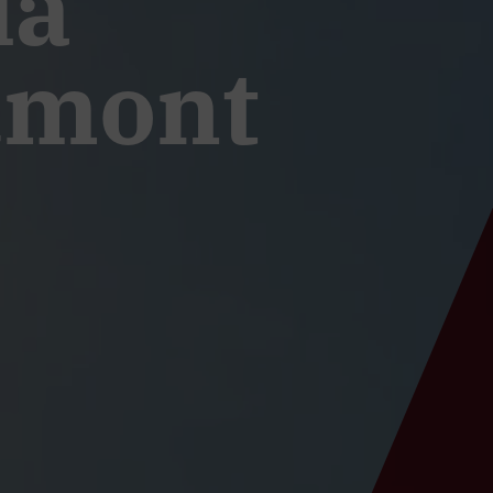
ía
dmont