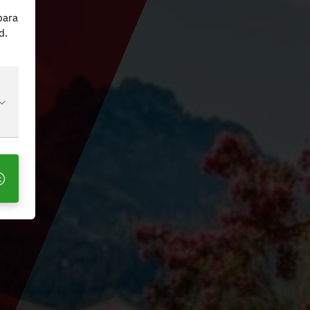
n
para
d.