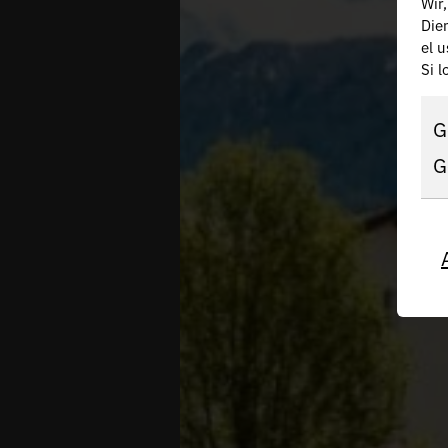
Wir
Die
el 
Si 
G
G