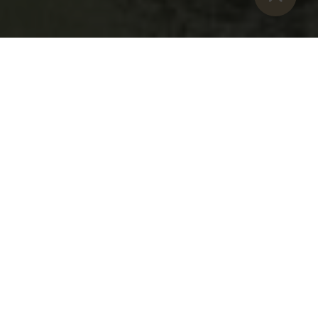
Están aquí:
Inicio
>
Blog
>
La Abadía de Admont recibe un premio
Lunes, 4 de junio de 2018
El sabio búho ha hablado: ¡la Abadía de Admont ha recibido
recientemente este hermoso "Certificado de Excelencia"
como atracción turística en TripAdvisor!
Razón de más para agradecer a nuestros numerosos
visitantes las numerosas críticas positivas. Y para todos
aquellos que aún no se han convencido, ¡esperamos su
visita!
Más información en
www.stiftadmont.at