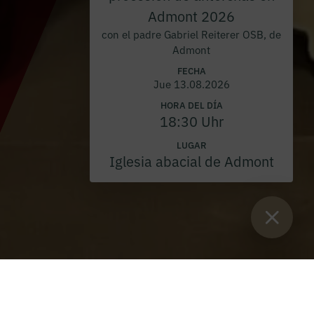
Admont 2026
con el padre Gabriel Reiterer OSB, de
Admont
FECHA
Jue 13.08.2026
HORA DEL DÍA
18:30 Uhr
LUGAR
Iglesia abacial de Admont
Están aquí:
Inicio
>
Blog
>
Miércoles de Ceniza de 2024